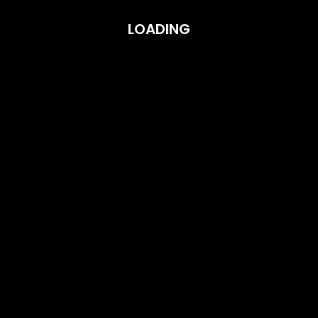
N
E
W
P
L
A
C
E
,
Y
O
U